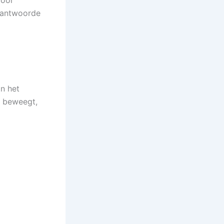
voor
erantwoorde
n het
e beweegt,