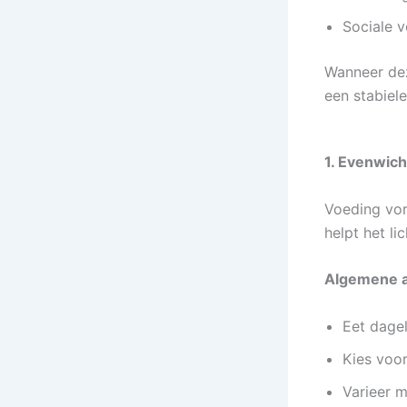
Sociale 
Wanneer dez
een stabiele
1. Evenwic
Voeding vor
helpt het l
Algemene a
Eet dagel
Kies voo
Varieer 