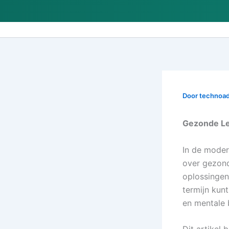
Ga
naar
de
inhoud
Door
technoa
Gezonde Lev
In de mode
over gezond
oplossingen
termijn kun
en mentale 