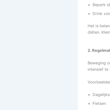
Beperk s
Drink vo
Het is belan
diëten. Kle
2. Regelma
Beweging on
intensief te
Voorbeelden
Dagelijk
Fietsen