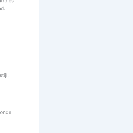
troles
nd.
ijl.
ezonde