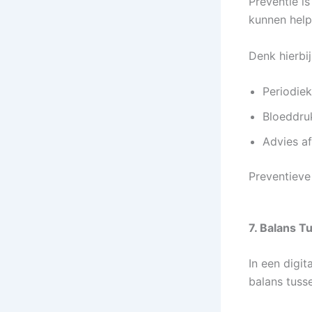
Preventie i
kunnen help
Denk hierbij
Periodie
Bloeddru
Advies af
Preventieve
7. Balans T
In een digit
balans tusse