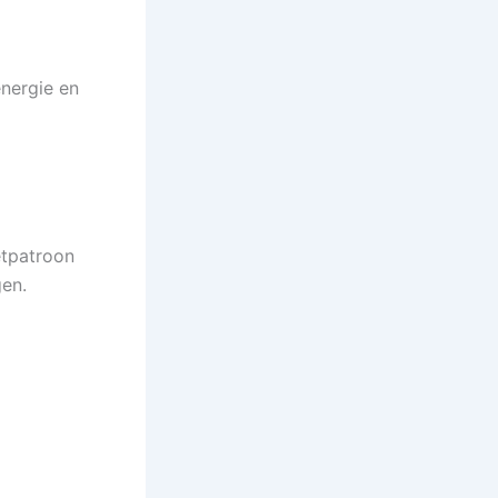
energie en
etpatroon
gen.