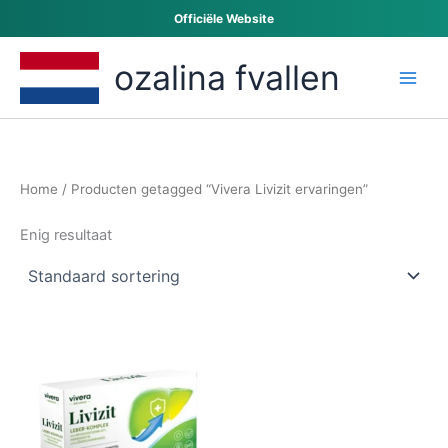
Ga
Officiële Website
naar
de
ozalina fvallen
inhoud
Home
/ Producten getagged “Vivera Livizit ervaringen”
Enig resultaat